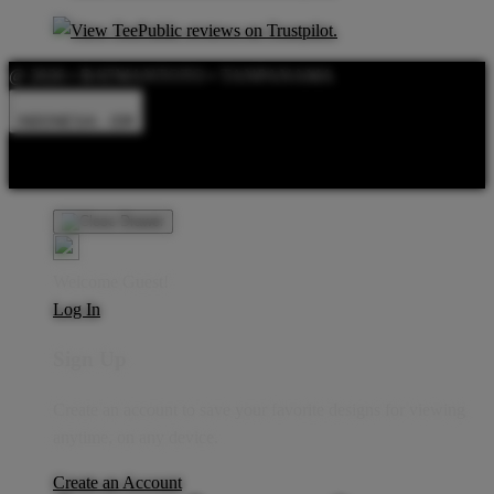
@ 2026 • BATMANTOTO • TANPANAMA
INDONESIA - IDR
Product Safety
Intellectual Property Policy
CA: Do Not Sell My
Personal Information
Privacy Policy
Terms
Welcome Guest!
Log In
Sign Up
Create an account to save your favorite designs for viewing
anytime, on any device.
Create an Account