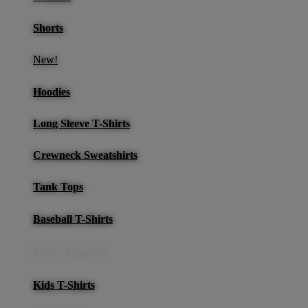
Shorts
New!
Hoodies
Long Sleeve T-Shirts
Crewneck Sweatshirts
Tank Tops
Baseball T-Shirts
Kids Apparel
Kids T-Shirts