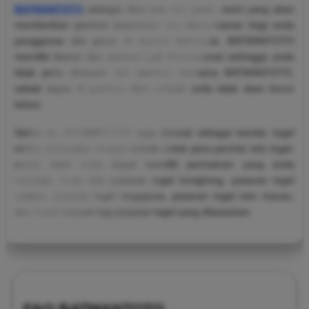
BATMANTOTO
sebagai situs toto slot gacor resmi yang akan
memberikan jaminan keamanan dan kenyamanan bagi anda
penggemar slot gacor di seluruh indonesia. BATMANTOTO
memiliki lisensi dari asosiasi judi internasional sehingga anda
tidak perlu khawatir bila bermain bersama BATMANTOTO,
sebab dapat di pastikan data pribadi anda tidak akan bocor
keluar.
Selain itu, BATMANTOTO juga dikenal sebagai bandar togel
online terpercaya tempat terbaik untuk para pecinta toto togel,
sebab disini anda dapat memilih permainan yang anda
inginkan, mulai dari pasaran togel hongkong, pasaran togel
sydney, pasaran togel singapura, pasaran togel toto macau,
dan masih banyak lagi pasaran togel yang ditawarkan.