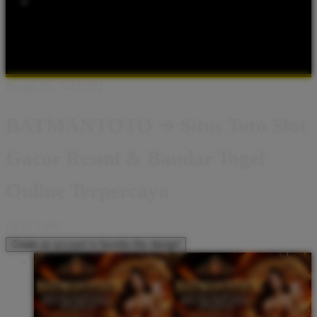
Popular Products
Shop All Designs
BATMANTOTO
TOTO TOGEL
SLOT TOTO
SLOT ONLINE
TOGEL SLOT
SITUS TOTO TOGEL
APK
SLOT TOTO
SITUS SLOT ONLINE
Design ID: 74235272
BATMANTOTO ➜ Situs Toto Slot
Gacor Resmi & Bandar Togel
Online Terpercaya
I
IDR 5.000
Create an account to favorite this design!