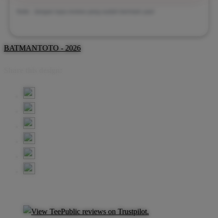
Note : Jangan lupa review yang sudah bermain yaa!
BATMANTOTO - 2026
Share this design: