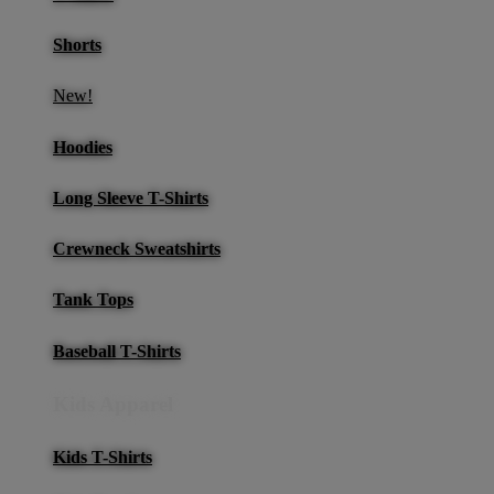
Shorts
New!
Hoodies
Long Sleeve T-Shirts
Crewneck Sweatshirts
Tank Tops
Baseball T-Shirts
Kids Apparel
Kids T-Shirts