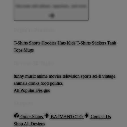
Decorate with pillows, tapestries, and more
Popular Products
T-Shirts
Shorts
Hoodies
Hats
Kids T-Shirts
Stickers
Tank
Tops
Mugs
Browse All Topics
funny
music
anime
movies
television
sports
sci-fi
vintage
animals
drinks
food
politics
All Popular Designs
Support
Order Status
BATMANTOTO
Contact Us
Shop All Designs