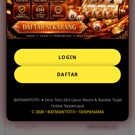
dipakai setiap hari!
10 Juni 2026
2 Menit Yang Lalu
Budi Darmawan
✔
Awalnya ragu-ragu, tapi setelah coba sendiri ternyata
BATMANTOTO beneran terpercaya. WD cepat, CS
LOGIN
juga responsif. Sekarang jadi langganan tiap hari.
16 Juni 2026
6 Menit Yang Lalu
DAFTAR
Dio Andika
✔
Pilihan game di BATMANTOTO sangat lengkap
BATMANTOTO ➜ Situs Toto Slot Gacor Resmi & Bandar Togel
banget. Yang paling saya suka, RTP terasa stabil dan
Online Terpercaya!
sering dapet scatter. Udah beberapa kali maxwin di
© 2026 • BATMANTOTO • TANPANAMA
sini.
21 Juni 2026
9 Menit Yang Lalu