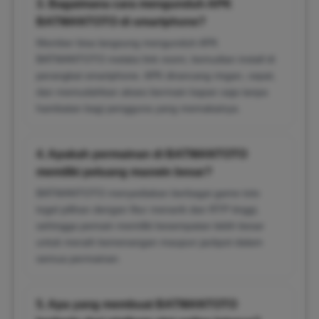
3. Bagaimana cara mengunduh APK
BATMANTOTO di smartphone?
Member bisa langsung mengunduh APK
BATMANTOTO melalui link resmi, kemudian install di
perangkat smartphone. APK dirancang ringan, cepat,
dan memudahkan akses bermain kapan saja tanpa
hambatan bagi pengguna yang memakainya.
4. Apakah permainan di BATMANTOTO
memiliki peluang maxwin besar?
BATMANTOTO menyediakan berbagai game toto
togel pilihan dengan fitur menarik dan RTP tinggi,
sehingga pemain memiliki kesempatan lebih besar
untuk meraih kemenangan maupun jackpot dalam
semua permainan.
5. Apa yang membuat BATMANTOTO